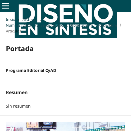
Inicio
/
Archivos
/
Núm. 72 (2025): 72, Segunda época, Otoño 2024, julio-diciembre
/
Artículos
Portada
Programa Editorial CyAD
Resumen
Sin resumen